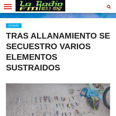
INICIO
EN
PROGRAMACION
CONTACTO
VIVO
LOCALES
TRAS ALLANAMIENTO SE
SECUESTRO VARIOS
ELEMENTOS
SUSTRAIDOS