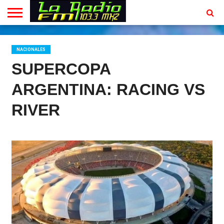
INICIO
EN
PROGRAMACION
CONTACTO
VIVO
NACIONALES
SUPERCOPA
ARGENTINA: RACING VS
RIVER