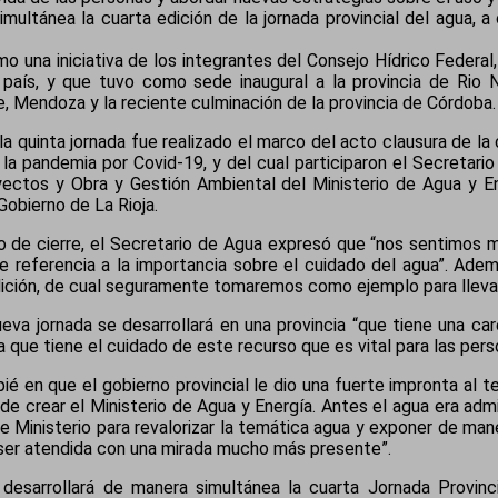
multánea la cuarta edición de la jornada provincial del agua, a
 una iniciativa de los integrantes del Consejo Hídrico Federal
el país, y que tuvo como sede inaugural a la provincia de Rio 
e, Mendoza y la reciente culminación de la provincia de Córdoba.
a quinta jornada fue realizado el marco del acto clausura de l
 la pandemia por Covid-19, y del cual participaron el Secretario
yectos y Obra y Gestión Ambiental del Ministerio de Agua y En
obierno de La Rioja.
to de cierre, el Secretario de Agua expresó que “nos sentimos 
referencia a la importancia sobre el cuidado del agua”. Ademá
edición, de cual seguramente tomaremos como ejemplo para lleva
va jornada se desarrollará en una provincia “que tiene una car
que tiene el cuidado de este recurso que es vital para las pers
pié en que el gobierno provincial le dio una fuerte impronta al t
de crear el Ministerio de Agua y Energía. Antes el agua era admi
 Ministerio para revalorizar la temática agua y exponer de mane
ser atendida con una mirada mucho más presente”.
 desarrollará de manera simultánea la cuarta Jornada Provinci