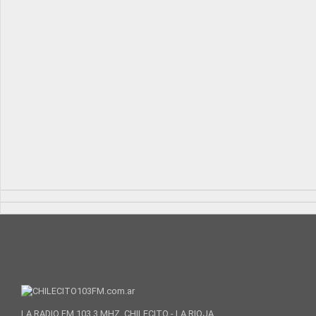
LA RADIO FM 103.3 MHZ. CHILECITO - LA RIOJA