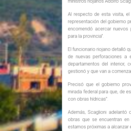
ministros riojanos Adolfo Scagl
Al respecto de esta visita, e
representación del gobierno p
encomendó acercar nuevos p
para la provincia”.
El funcionario riojano detalló 
de nuevas perforaciones a e
departamentos del interior,
gestionó y que van a comenza
Precisó que el gobierno prov
mirada federal para que, de es
con obras hídricas”.
Además, Scaglioni adelantó q
obras que se encuentran en e
estamos próximas a alcanzar el