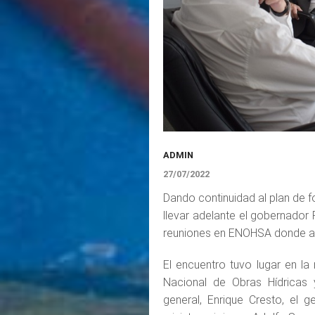
ADMIN
27/07/2022
Dando continuidad al plan de fo
llevar adelante el gobernador 
reuniones en ENOHSA donde a
El encuentro tuvo lugar en la
Nacional de Obras Hídricas
general, Enrique Cresto, el 