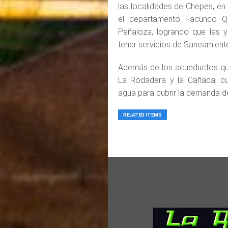
las localidades de Chepes, en
el departamento Facundo Q
Peñaloza, logrando que las y
tener servicios de Saneamient
Además de los acueductos que 
La Rodadera y la Cañada, cub
agua para cubrir la demanda de
RELATED ITEMS