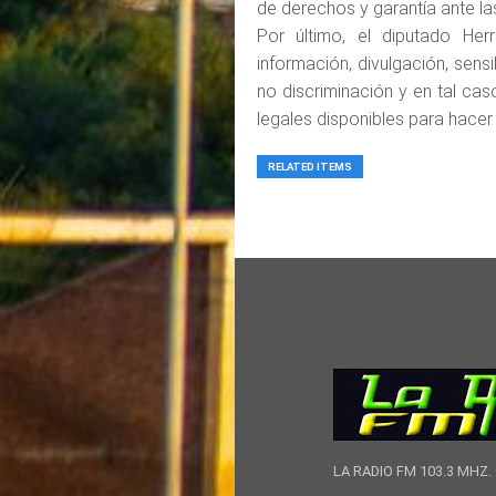
de derechos y garantía ante las
Por último, el diputado He
información, divulgación, sensi
no discriminación y en tal ca
legales disponibles para hacer 
RELATED ITEMS
LA RADIO FM 103.3 MHZ. 