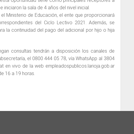
esta oportunidad tiene como principales receptores a
niciaron la sala de 4 años del nivel inicial.
 el Ministerio de Educación, el ente que proporcionará
orrespondientes del Ciclo Lectivo 2021. Además, se
a la continuidad del pago del adicional por hijo o hija
ngan consultas tendrán a disposición los canales de
ubsecretaría, el 0800 444 05 78, vía WhatsApp al 3804
t en vivo de la web empleadospublicos.larioja.gob.ar
de 16 a 19 horas.