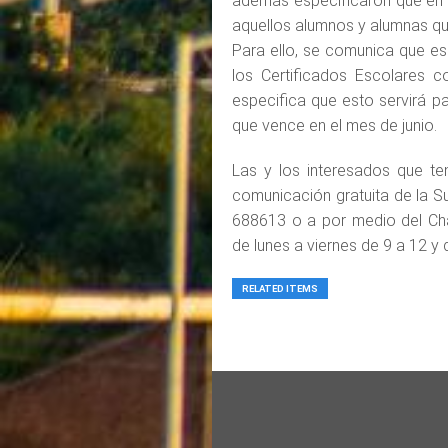
además especificaron que en 
aquellos alumnos y alumnas que i
Para ello, se comunica que es
los Certificados Escolares c
especifica que esto servirá par
que vence en el mes de junio.
Las y los interesados que te
comunicación gratuita de la S
688613 o a por medio del Cha
de lunes a viernes de 9 a 12 y 
RELATED ITEMS