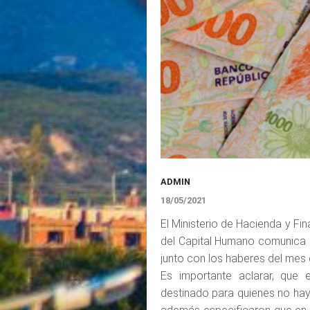
ADMIN
18/05/2021
El Ministerio de Hacienda y Fi
del Capital Humano comunica 
junto con los haberes del mes
Es importante aclarar, que 
destinado para quienes no haya