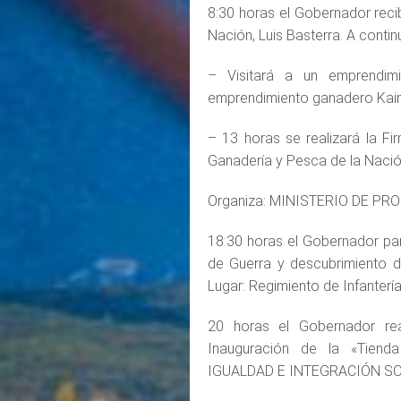
8:30 horas el Gobernador recib
Nación, Luis Basterra. A contin
– Visitará a un emprendim
emprendimiento ganadero Kain
– 13 horas se realizará la Fi
Ganadería y Pesca de la Nación
Organiza: MINISTERIO DE P
18:30 horas el Gobernador par
de Guerra y descubrimiento de
Lugar: Regimiento de Infanterí
20 horas el Gobernador rea
Inauguración de la «Tiend
IGUALDAD E INTEGRACIÓN S