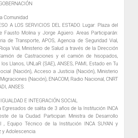
 GOBERNACIÓN
 la Comunidad
SO A LOS SERVICIOS DEL ESTADO. Lugar: Plaza del
 Fausto Molina y Jorge Agüero. Areas Participarán:
aria de Transporte, APOS, Agencia de Seguridad Vial,
ioja Vial, Ministerio de Salud a través de la Dirección
Camión de Castraciones y el camión de hisopados,
 los Llanos, UNLaR (SAE), ANSES, PAMI, Estado en Tu
Social (Nación), Acceso a Justicia (Nación), Ministerio
, Migraciones (Nación), ENACOM, Radio Nacional, CNRT
NADI, ANSES.
 IGUALDAD E INTEGRACIÓN SOCIAL
 Egresados de salita de 3 años de la Institución INCA
te de la Ciudad. Participan: Ministra de Desarrollo
al , Equipo Técnico de la Institución INCA SUYAN y
z y Adolescencia.