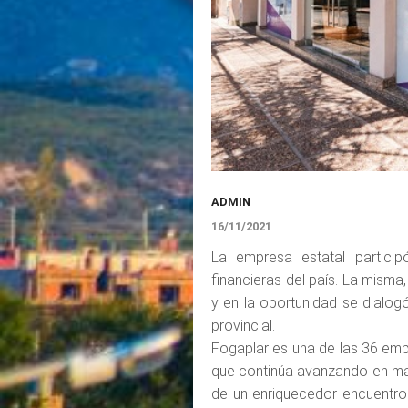
ADMIN
16/11/2021
La empresa estatal particip
financieras del país. La mism
y en la oportunidad se dialog
provincial.
Fogaplar es una de las 36 emp
que continúa avanzando en mate
de un enriquecedor encuentro 