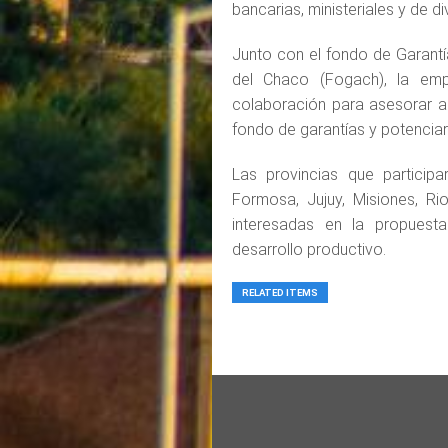
bancarias, ministeriales y de 
Junto con el fondo de Garant
del Chaco (Fogach), la emp
colaboración para asesorar a
fondo de garantías y potencia
Las provincias que participa
Formosa, Jujuy, Misiones, R
interesadas en la propues
desarrollo productivo.
RELATED ITEMS