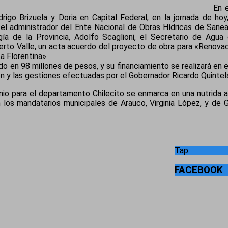
En 
igo Brizuela y Doria en Capital Federal, en la jornada de hoy
, el administrador del Ente Nacional de Obras Hídricas de San
ía de la Provincia, Adolfo Scaglioni, el Secretario de Agua
berto Valle, un acta acuerdo del proyecto de obra para «Renova
 Florentina».
 en 98 millones de pesos, y su financiamiento se realizará en 
n y las gestiones efectuadas por el Gobernador Ricardo Quintela
nio para el departamento Chilecito se enmarca en una nutrida 
n los mandatarios municipales de Arauco, Virginia López, y d
Tap
FACEBOOK