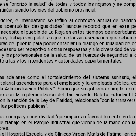
 se “priorizó la salud” de todas y todos los riojanos y se comp
inúan siendo los ejes del gobierno provincial.
adores, el mandatario se refirió al contexto actual de pandem
a acentuó las desigualdades” aunque recordó que en este pe
 necesita el pueblo de La Rioja en estos tiempos de incertidumb
ho y trabajo son palabras que motorizan escenarios que debemos
labras del pueblo para poder entablar un diálogo en igualdad de
cesario ser receptivo a otras respuestas y a la diversidad de vo
 y los profesionales de la salud, de las fuerzas de seguridad, a 
o a las y los intendentes y autoridades departamentales.
as adelante como el fortalecimiento del sistema sanitario, e
salarial ascendente para el empleado y la empleada pública, con 
la Administración Pública”. Sumó que su gobierno cumplió con 
o con la implementación del tan ansiado Boleto Estudiantil 
on la sanción de la Ley de Paridad, relacionada “con la transver
 las políticas públicas”.
a, energía y conectividad “que impactan favorablemente en la cali
 trabajo en el Parque Industrial que vienen de la mano con la 
ores.
 el Hospital Escuela y de Clínicas Virgen María de Fátima -en c