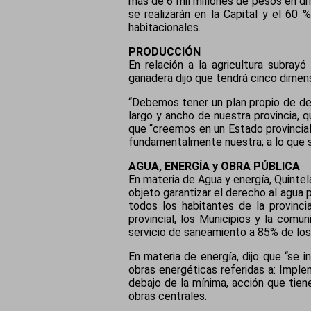
más de 6 mil millones de pesos en dif
se realizarán en la Capital y el 60 %
habitacionales.
PRODUCCIÓN
En relación a la agricultura subray
ganadera dijo que tendrá cinco dimensi
“Debemos tener un plan propio de de
largo y ancho de nuestra provincia, q
que “creemos en un Estado provincial 
fundamentalmente nuestra; a lo que 
AGUA, ENERGÍA y OBRA PÚBLICA
En materia de Agua y energía, Quintela
objeto garantizar el derecho al agua 
todos los habitantes de la provinc
provincial, los Municipios y la comu
servicio de saneamiento a 85% de los
En materia de energía, dijo que “se 
obras energéticas referidas a: Imple
debajo de la mínima, acción que tien
obras centrales.