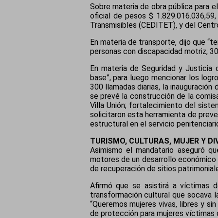
Sobre materia de obra pública para e
oficial de pesos $ 1.829.016.036,59
Transmisibles (CEDITET), y del Centro
En materia de transporte, dijo que “t
personas con discapacidad motriz, 30
En materia de Seguridad y Justicia 
base”, para luego mencionar los logr
300 llamadas diarias, la inauguración
se prevé la construcción de la comis
Villa Unión; fortalecimiento del sis
solicitaron esta herramienta de prev
estructural en el servicio penitenciari
TURISMO, CULTURAS, MUJER Y DI
Asimismo el mandatario aseguró que
motores de un desarrollo económico s
de recuperación de sitios patrimoniale
Afirmó que se asistirá a víctimas 
transformación cultural que socava l
“Queremos mujeres vivas, libres y 
de protección para mujeres víctimas d