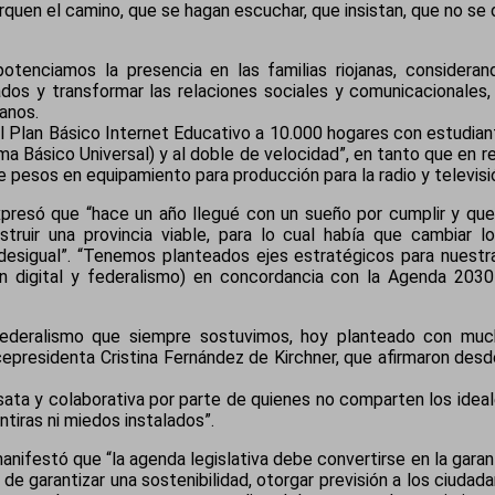
rquen el camino, que se hagan escuchar, que insistan, que no se 
otenciamos la presencia en las familias riojanas, considera
os y transformar las relaciones sociales y comunicacionales, l
janos.
l Plan Básico Internet Educativo a 10.000 hogares con estudian
a Básico Universal) y al doble de velocidad”, en tanto que en re
 pesos en equipamiento para producción para la radio y televisión
 expresó que “hace un año llegué con un sueño por cumplir y q
ruir una provincia viable, para lo cual había que cambiar l
y desigual”. “Tenemos planteados ejes estratégicos para nuestr
ión digital y federalismo) en concordancia con la Agenda 203
ederalismo que siempre sostuvimos, hoy planteado con much
cepresidenta Cristina Fernández de Kirchner, que afirmaron desd
nsata y colaborativa por parte de quienes no comparten los ideal
tiras ni miedos instalados”.
manifestó que “la agenda legislativa debe convertirse en la garant
 de garantizar una sostenibilidad, otorgar previsión a los ciudada