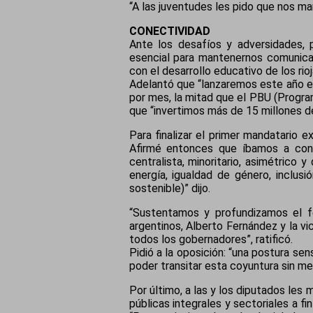
“A las juventudes les pido que nos ma
CONECTIVIDAD
Ante los desafíos y adversidades, p
esencial para mantenernos comunicad
con el desarrollo educativo de los rio
Adelantó que “lanzaremos este año e
por mes, la mitad que el PBU (Program
que “invertimos más de 15 millones de
Para finalizar el primer mandatario
Afirmé entonces que íbamos a const
centralista, minoritario, asimétrico 
energía, igualdad de género, inclus
sostenible)” dijo.
“Sustentamos y profundizamos el f
argentinos, Alberto Fernández y la vi
todos los gobernadores”, ratificó.
Pidió a la oposición: “una postura se
poder transitar esta coyuntura sin men
Por último, a las y los diputados les 
públicas integrales y sectoriales a fin