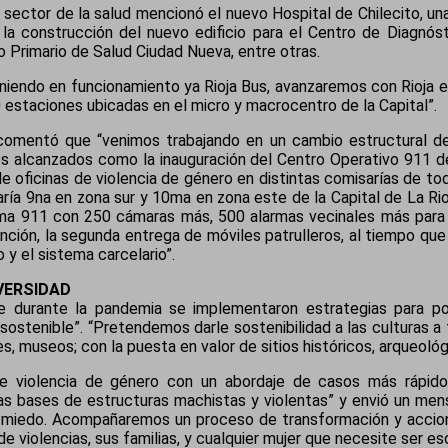
l sector de la salud mencionó el nuevo Hospital de Chilecito, 
, la construcción del nuevo edificio para el Centro de Diagn
 Primario de Salud Ciudad Nueva, entre otras.
eniendo en funcionamiento ya Rioja Bus, avanzaremos con Rioja e
 estaciones ubicadas en el micro y macrocentro de la Capital”.
comentó que “venimos trabajando en un cambio estructural de 
os alcanzados como la inauguración del Centro Operativo 911 de
 de oficinas de violencia de género en distintas comisarías de to
aría 9na en zona sur y 10ma en zona este de la Capital de La Ri
tema 911 con 250 cámaras más, 500 alarmas vecinales más para c
ención, la segunda entrega de móviles patrulleros, al tiempo qu
o y el sistema carcelario”.
VERSIDAD
 durante la pandemia se implementaron estrategias para po
ostenible”. “Pretendemos darle sostenibilidad a las culturas a 
s, museos; con la puesta en valor de sitios históricos, arqueológ
de violencia de género con un abordaje de casos más rápid
as bases de estructuras machistas y violentas” y envió un mensa
sin miedo. Acompañaremos un proceso de transformación y acci
e violencias, sus familias, y cualquier mujer que necesite ser es