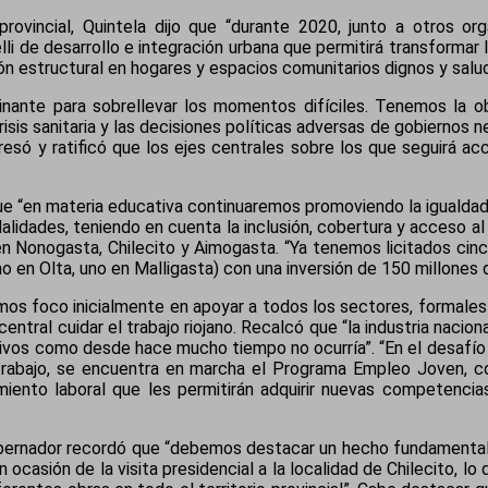
 provincial, Quintela dijo que “durante 2020, junto a otros 
elli de desarrollo e integración urbana que permitirá transformar
ón estructural en hogares y espacios comunitarios dignos y salu
nante para sobrellevar los momentos difíciles. Tenemos la ob
crisis sanitaria y las decisiones políticas adversas de gobiernos n
resó y ratificó que los ejes centrales sobre los que seguirá ac
que “en materia educativa continuaremos promoviendo la igualdad
alidades, teniendo en cuenta la inclusión, cobertura y acceso 
s en Nonogasta, Chilecito y Aimogasta. “Ya tenemos licitados ci
no en Olta, uno en Malligasta) con una inversión de 150 millones
os foco inicialmente en apoyar a todos los sectores, formales
entral cuidar el trabajo riojano. Recalcó que “la industria naci
ivos como desde hace mucho tiempo no ocurría”. “En el desafío de
 trabajo, se encuentra en marcha el Programa Empleo Joven, c
iento laboral que les permitirán adquirir nuevas competencias
gobernador recordó que “debemos destacar un hecho fundamental
ocasión de la visita presidencial a la localidad de Chilecito, lo 