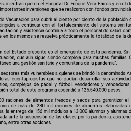
 mientras que en el Hospital Dr. Enrique Vera Barros y en el de
 importantes inversiones que se realizaron con fondos provincial
de Vacunación para cubrir al ciento por ciento de la población 
dirigidas a continuar con el fortalecimiento del sistema sanita
acitación y asistencia continua a todo el personal de salud, c
que en los mismos se resuelva prácticamente la totalidad de la 
ón del Estado presente es el emergente de esta pandemia. Sin
situación, que aún sigue siendo compleja para muchas familias
táneo una gestión sanitaria y comunitaria de la pandemia”.
 sectores más vulnerables a quienes se brindó la denominada Asi
adoras cuentapropistas que no podían desarrollar sus actividad
ios, complejos de pádel y fútbol, vendedores y vendedoras de
rsión total de este programa ascendió a 125.540.000 pesos.
000 raciones de alimentos frescos y secos para garantizar e
ación de más de 280 mil raciones de alimentos elaboradas e
s; la entrega de 156 mil módulos a 13.000 alumnos y alumnas 
tada ante la suspensión de las clases por la pandemia, asisten
ño, entre otras acciones.