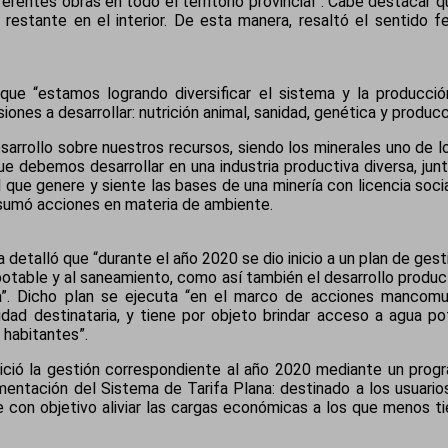
erentes obras en todo el territorio provincial”. Cabe destacar qu
 restante en el interior. De esta manera, resaltó el sentido f
ó que “estamos logrando diversificar el sistema y la producci
ones a desarrollar: nutrición animal, sanidad, genética y produc
sarrollo sobre nuestros recursos, siendo los minerales uno de 
ue debemos desarrollar en una industria productiva diversa, jun
que genere y siente las bases de una minería con licencia social,
sumó acciones en materia de ambiente.
 detalló que “durante el año 2020 se dio inicio a un plan de ges
potable y al saneamiento, como así también el desarrollo produ
ia”. Dicho plan se ejecuta “en el marco de acciones mancomun
nidad destinataria, y tiene por objeto brindar acceso a agua p
 habitantes”.
inició la gestión correspondiente al año 2020 mediante un progr
mentación del Sistema de Tarifa Plana: destinado a los usuari
e con objetivo aliviar las cargas económicas a los que menos ti