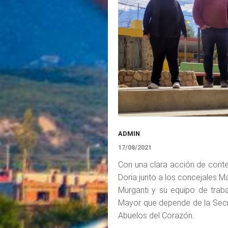
ADMIN
17/08/2021
Con una clara acción de conten
Doria junto a los concejales Ma
Murganti y su equipo de traba
Mayor que depende de la Secre
Abuelos del Corazón.