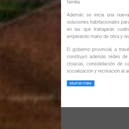
familia.
Además se inicia una nueva
soluciones habitacionales par
en las que trabajarán cuat
empleando mano de obra y reac
El gobierno provincial, a tr
construyó además redes de e
cloacas, consolidación de c
socialización y recreación al a
RELATED ITEMS