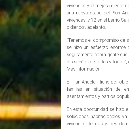
viviendas y el mejoramiento de
una nueva etapa del Plan Ange
viviendas, y 12 en el barrio S
pidiendo”, adelantó.
“Tenemos el compromiso de si
se hizo un esfuerzo enorme p
seguramente habrá gente que 
los sueños de todas y todos”, 
Más información
El Plan Angelelli tiene por obj
familias en situación de 
asentamientos y barrios popula
En esta oportunidad se hizo e
soluciones habitacionales ya 
viviendas de dos y tres dor