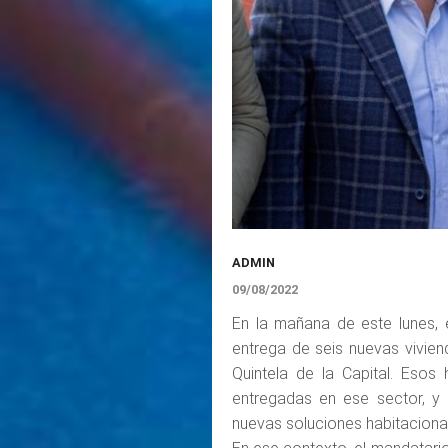
ADMIN
09/08/2022
En la mañana de este lunes, 
entrega de seis nuevas vivien
Quintela de la Capital. Eso
entregadas en ese sector, y
nuevas soluciones habitacional