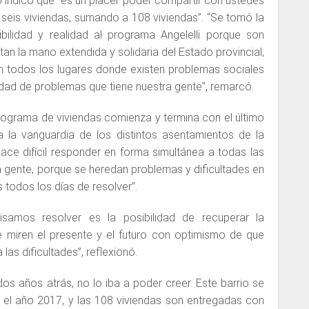
o indicó que “es un placer poder compartir con ustedes
seis viviendas, sumando a 108 viviendas”. “Se tomó la
sibilidad y realidad al programa Angelelli porque son
an la mano extendida y solidaria del Estado provincial,
n todos los lugares donde existen problemas sociales
sidad de problemas que tiene nuestra gente”, remarcó.
ograma de viviendas comienza y termina con el último
a la vanguardia de los distintos asentamientos de la
ace difícil responder en forma simultánea a todas las
gente, porque se heredan problemas y dificultades en
todos los días de resolver”.
samos resolver es la posibilidad de recuperar la
e miren el presente y el futuro con optimismo de que
las dificultades”, reflexionó.
os años atrás, no lo iba a poder creer. Este barrio se
el año 2017, y las 108 viviendas son entregadas con