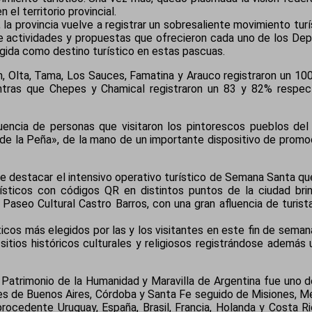
el territorio provincial.
 la provincia vuelve a registrar un sobresaliente movimiento tu
 de actividades y propuestas que ofrecieron cada uno de los De
egida como destino turístico en estas pascuas.
ión, Olta, Tama, Los Sauces, Famatina y Arauco registraron un 1
entras que Chepes y Chamical registraron un 83 y 82% respe
uencia de personas que visitaron los pintorescos pueblos de
 de la Peña», de la mano de un importante dispositivo de promoc
e destacar el intensivo operativo turístico de Semana Santa que
ísticos con códigos QR en distintos puntos de la ciudad brin
l Paseo Cultural Castro Barros, con una gran afluencia de turista
ticos más elegidos por las y los visitantes en este fin de sem
 sitios históricos culturales y religiosos registrándose ademá
Patrimonio de la Humanidad y Maravilla de Argentina fue uno de
tes de Buenos Aires, Córdoba y Santa Fe seguido de Misiones, M
 procedente Uruguay, España, Brasil, Francia, Holanda y Costa R