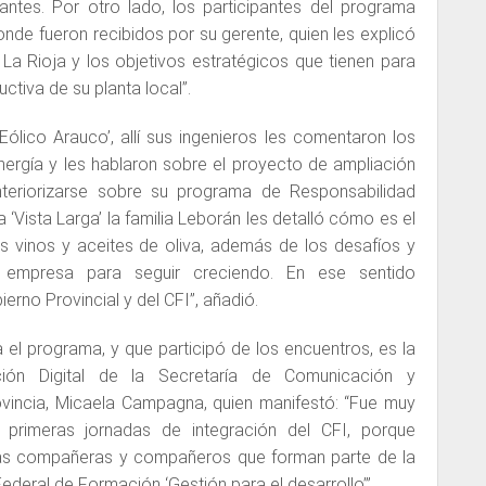
antes. Por otro lado, los participantes del programa
onde fueron recibidos por su gerente, quien les explicó
 La Rioja y los objetivos estratégicos que tienen para
ctiva de su planta local”.
Eólico Arauco’, allí sus ingenieros les comentaron los
ergía y les hablaron sobre el proyecto de ampliación
interiorizarse sobre su programa de Responsabilidad
a ‘Vista Larga’ la familia Leborán les detalló cómo es el
 vinos y aceites de oliva, además de los desafíos y
a empresa para seguir creciendo. En ese sentido
erno Provincial y del CFI”, añadió.
 el programa, y que participó de los encuentros, es la
ión Digital de la Secretaría de Comunicación y
rovincia, Micaela Campagna, quien manifestó: “Fue muy
as primeras jornadas de integración del CFI, porque
s compañeras y compañeros que forman parte de la
ederal de Formación ‘Gestión para el desarrollo’”.