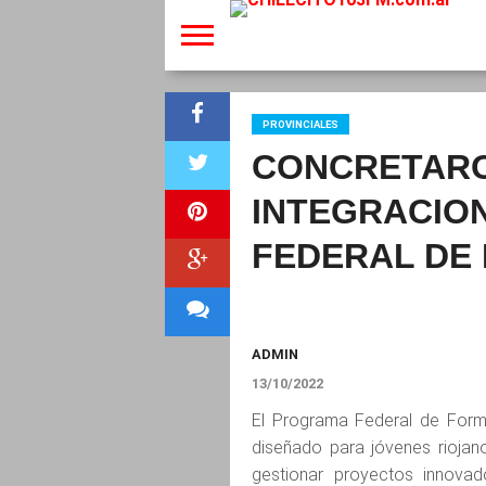
PROVINCIALES
CONCRETARO
INTEGRACIO
FEDERAL DE 
ADMIN
13/10/2022
El Programa Federal de Forma
diseñado para jóvenes rioja
gestionar proyectos innovad