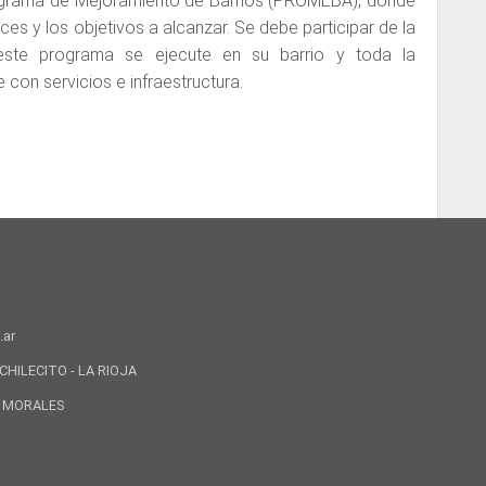
grama de Mejoramiento de Barrios (PROMEBA), dónde
es y los objetivos a alcanzar. Se debe participar de la
este programa se ejecute en su barrio y toda la
 con servicios e infraestructura.
CHILECITO - LA RIOJA
IO MORALES