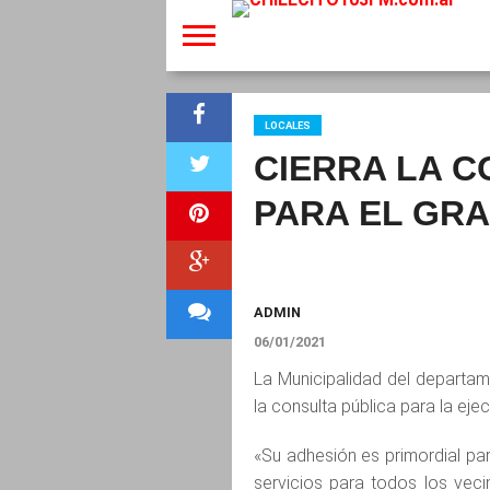
LOCALES
CIERRA LA C
PARA EL GR
ADMIN
06/01/2021
La Municipalidad del departam
la consulta pública para la ej
«Su adhesión es primordial pa
servicios para todos los vec