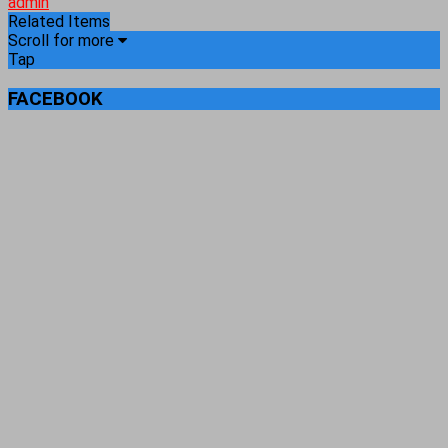
admin
Related Items
Scroll for more
Tap
FACEBOOK