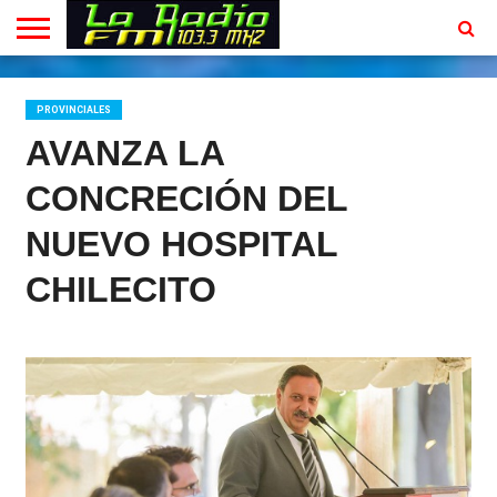
INICIO
EN
PROGRAMACION
CONTACTO
VIVO
PROVINCIALES
AVANZA LA
CONCRECIÓN DEL
NUEVO HOSPITAL
CHILECITO