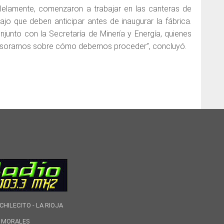
aralelamente, comenzaron a trabajar en las canteras de
bajo que deben anticipar antes de inaugurar la fábrica.
junto con la Secretaría de Minería y Energía, quienes
asesorarnos sobre cómo debemos proceder”, concluyó.
CHILECITO - LA RIOJA
IO MORALES