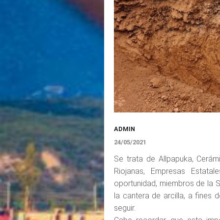
ADMIN
24/05/2021
Se trata de Allpapuka, Cerám
Riojanas, Empresas Estata
oportunidad, miembros de la Se
la cantera de arcilla, a fine
seguir.