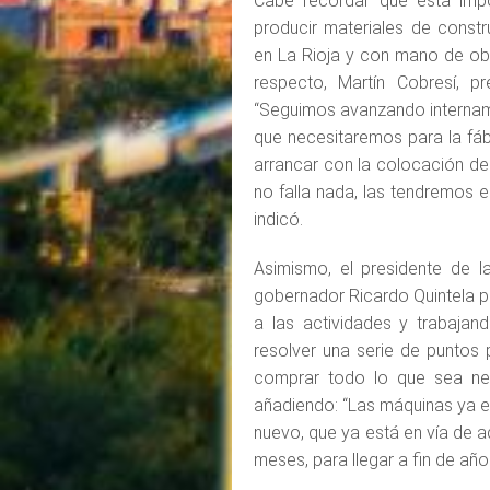
Cabe recordar que esta impo
producir materiales de const
en La Rioja y con mano de obr
respecto, Martín Cobresí, pr
“Seguimos avanzando intername
que necesitaremos para la fáb
arrancar con la colocación de
no falla nada, las tendremos 
indicó.
Asimismo, el presidente de l
gobernador Ricardo Quintela p
a las actividades y trabajan
resolver una serie de puntos p
comprar todo lo que sea nec
añadiendo: “Las máquinas ya e
nuevo, que ya está en vía de 
meses, para llegar a fin de año