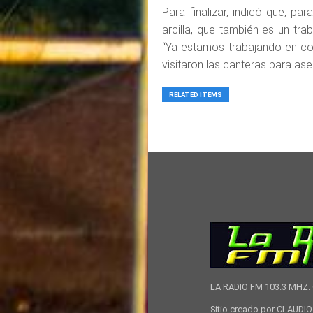
Para finalizar, indicó que, p
arcilla, que también es un tra
“Ya estamos trabajando en con
visitaron las canteras para 
RELATED ITEMS
LA RADIO FM 103.3 MHZ. 
Sitio creado por CLAUD