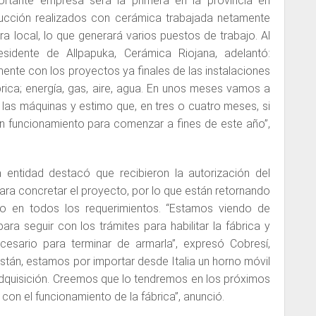
rtante empresa será la primera en la provincia en
rucción realizados con cerámica trabajada netamente
a local, lo que generará varios puestos de trabajo. Al
esidente de Allpapuka, Cerámica Riojana, adelantó:
nte con los proyectos ya finales de las instalaciones
rica; energía, gas, aire, agua. En unos meses vamos a
 las máquinas y estimo que, en tres o cuatro meses, si
en funcionamiento para comenzar a fines de este año”,
a entidad destacó que recibieron la autorización del
ara concretar el proyecto, por lo que están retornando
do en todos los requerimientos. “Estamos viendo de
ara seguir con los trámites para habilitar la fábrica y
esario para terminar de armarla”, expresó Cobresí,
stán, estamos por importar desde Italia un horno móvil
adquisición. Creemos que lo tendremos en los próximos
 con el funcionamiento de la fábrica”, anunció.