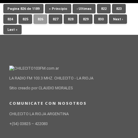
Pagina 826 de 1189
« Principio
‹ Ultimas
822
823
824
825
826
827
828
829
830
Next ›
Last »
LA RADIO FM 103.3 MHZ. CHILECITO - LA RIOJA
Sitio creado por CLAUDIO MORALES
COMUNICATE CON NOSOTROS
CHILECITO LA RIOJA ARGENTINA
+(54) 03825 – 422083